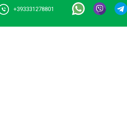
+393331278801
Hlavný
1 certifikovaný poskytovateľ služieb
odného taxi a výletov loďou v Taliansku.
O nás
ezervujte si súkromnú jazdu na luxusnej
Náš vozový
revenej lodi alebo vodnej limuzíne. Máme
park
ajnižšie ceny za vodné transfery a
rehliadky mesta v Benátkach a pri jazere
Destinácie
omo.
Podmienky
Privacy Policy
Be a partner