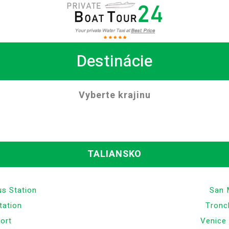
Destinácie
Vyberte krajinu
TALIANSKO
s Station
San 
tation
Tronc
ort
Venice 